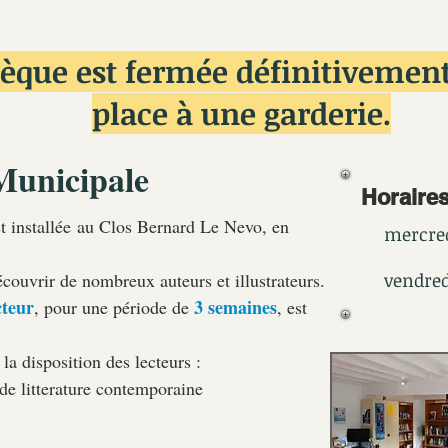
hèque est fermée définitivement
place à une garderie.
Municipale
Horaires
t installée au Clos Bernard Le Nevo, en
mercre
écouvrir de nombreux auteurs et illustrateurs.
vendred
cteur
3 semaines
, pour une période de
, est
 la disposition des lecteurs :
 de litterature contemporaine