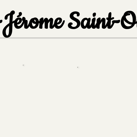
-Jérome Saint-
La mairie
Vie locale
Tourisme
Politiqu
Infos
l
Suggestions
diverses